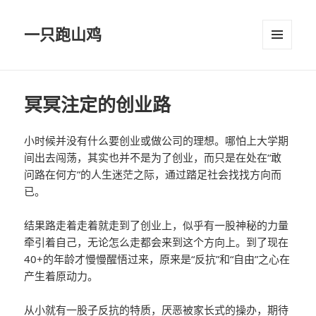
一只跑山鸡
菜单和
挂件
冥冥注定的创业路
小时候并没有什么要创业或做公司的理想。哪怕上大学期
间出去闯荡，其实也并不是为了创业，而只是在处在“敢
问路在何方”的人生迷茫之际，通过踏足社会找找方向而
已。
结果路走着走着就走到了创业上，似乎有一股神秘的力量
牵引着自己，无论怎么走都会来到这个方向上。到了现在
40+的年龄才慢慢醒悟过来，原来是“反抗”和“自由”之心在
产生着原动力。
从小就有一股子反抗的特质，厌恶被家长式的操办，期待