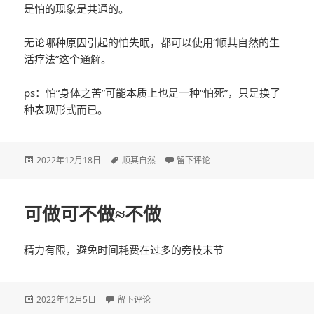
是怕的现象是共通的。
无论哪种原因引起的怕失眠，都可以使用“顺其自然的生
活疗法”这个通解。
ps：怕“身体之苦”可能本质上也是一种“怕死”，只是换了
种表现形式而已。
发
2022年12月18日
标
顺其自然
于“怕”字的共性，自然疗法的通性
留下评论
布
签
于
可做可不做≈不做
精力有限，避免时间耗费在过多的旁枝末节
发
2022年12月5日
于可做可不做≈不做
留下评论
布