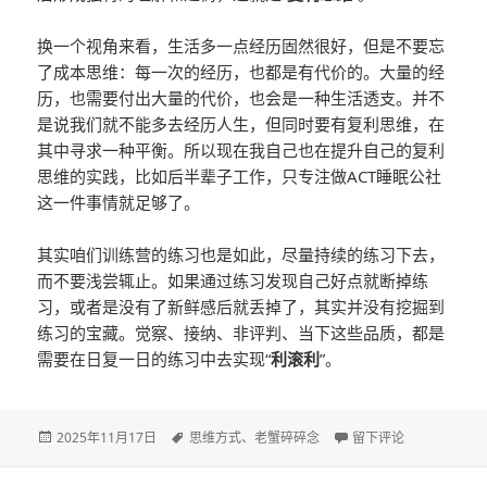
换一个视角来看，生活多一点经历固然很好，但是不要忘
了成本思维：每一次的经历，也都是有代价的。大量的经
历，也需要付出大量的代价，也会是一种生活透支。并不
是说我们就不能多去经历人生，但同时要有复利思维，在
其中寻求一种平衡。所以现在我自己也在提升自己的复利
思维的实践，比如后半辈子工作，只专注做ACT睡眠公社
这一件事情就足够了。
其实咱们训练营的练习也是如此，尽量持续的练习下去，
而不要浅尝辄止。如果通过练习发现自己好点就断掉练
习，或者是没有了新鲜感后就丢掉了，其实并没有挖掘到
练习的宝藏。觉察、接纳、非评判、当下这些品质，都是
需要在日复一日的练习中去实现“
利滚利
”。
发
2025年11月17日
标
思维方式
、
老蟹碎碎念
于把生活过明白的三种
留下评论
布
签
于