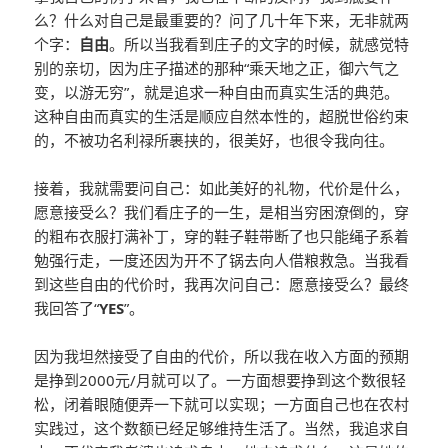
么？什么对自己是最重要的？问了几十年下来，无非就两
个字：
自由
。所以当我看到庄子的文字的时候，就感觉特
别的亲切，因为庄子描述的那种“乘天地之正，御六气之
变，以游无穷”，就是追求一种自由而真实生活的典范。
这种自由而真实的生活是顺应自然本性的，超脱世俗约束
的，不被功名利禄所裹挟的，很美好，也很令我向往。
接着，我就需要问自己：如此美好的礼物，代价是什么，
愿意接受么？我们看庄子的一生，是相当穷困潦倒的，穿
的粗布衣服打满补丁，穿的鞋子鞋带断了也只能绳子系着
勉强行走，一度还因为开不了锅去向人借粮救急。当我看
到这些自由的代价时，我再次问自己：愿意接受么？最终
我回答了“
YES
”。
因为我坦然接受了自由的代价，所以我在收入方面的预期
是挣到2000元/月就可以了。一方面想要挣到这个数很轻
松，闭着眼随便弄一下就可以实现；一方面自己也在农村
实践过，这个数额已经足够维持生活了。当然，我追求自