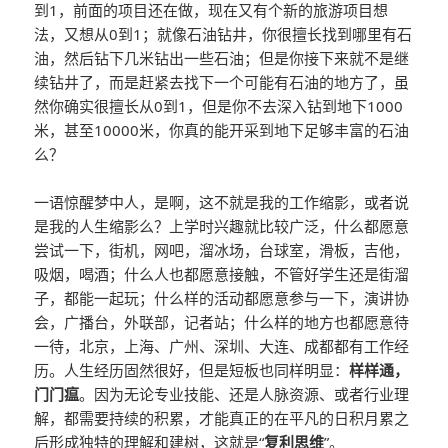
到1，前面的项目还在做，现在又有个新的旅游项目想
法，又想从0到1；就像石油钻井，你很擅长找到哪里有石
油，然后钻下几米钻出一些石油；但是你接下来就不是继
续钻井了，而是赶紧去找下一个可能有石油的地方了，虽
然你确实很擅长从0到1，但是你不去深入钻到地下1000
米，甚至10000米，你真的能开采到地下足够丰富的石油
么？
一语惊醒梦中人，是啊，这不就是我的工作缩影，或者说
是我的人生缩影么？上学时兴趣就比较广泛，什么都愿意
尝试一下，街机，网吧，溜冰场，台球室，滑板，吉他，
吸烟，喝酒；什么人也都愿意接触，不管好学生还是街溜
子，都能一起玩；什么样的活动都愿意参与一下，演讲协
会，广播台，外联部，记者站；什么样的地方也都愿意待
一待，北京，上海、广州、深圳、大连、成都都有工作经
历。人生经历固然很好，但是短板也同样明显：
样样通，
门门瘟
。因为无论专业技能、还是人脉资源、或者行业理
解，都需要持续的积累，才能真正的在平凡的日积月累之
后形成独特的理解和建树，这就是“
复利思维
”。