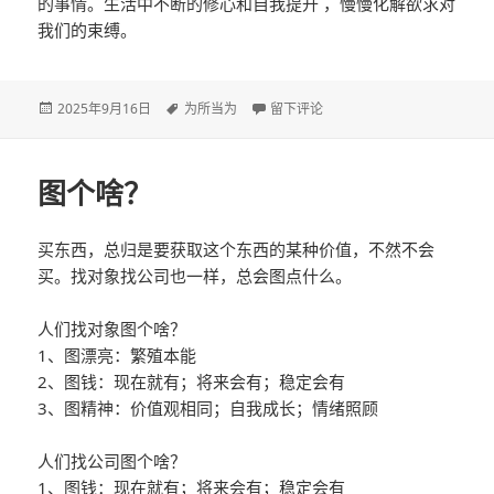
的事情。生活中不断的修心和自我提升 ，慢慢化解欲求对
我们的束缚。
发
2025年9月16日
标
为所当为
于为所当为和为所欲为的区别
留下评论
布
签
于
图个啥？
买东西，总归是要获取这个东西的某种价值，不然不会
买。找对象找公司也一样，总会图点什么。
人们找对象图个啥？
1、图漂亮：繁殖本能
2、图钱：现在就有；将来会有；稳定会有
3、图精神：价值观相同；自我成长；情绪照顾
人们找公司图个啥？
1、图钱：现在就有；将来会有；稳定会有