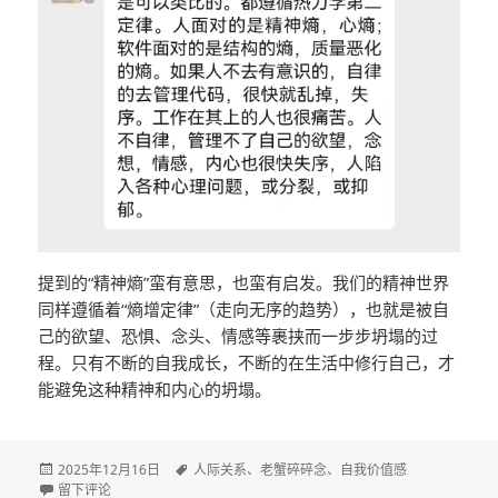
提到的“精神熵”蛮有意思，也蛮有启发。我们的精神世界
同样遵循着“熵增定律”（走向无序的趋势），也就是被自
己的欲望、恐惧、念头、情感等裹挟而一步步坍塌的过
程。只有不断的自我成长，不断的在生活中修行自己，才
能避免这种精神和内心的坍塌。
发
2025年12月16日
标
人际关系
、
老蟹碎碎念
、
自我价值感
布
于不求理解，但去理解
留下评论
签