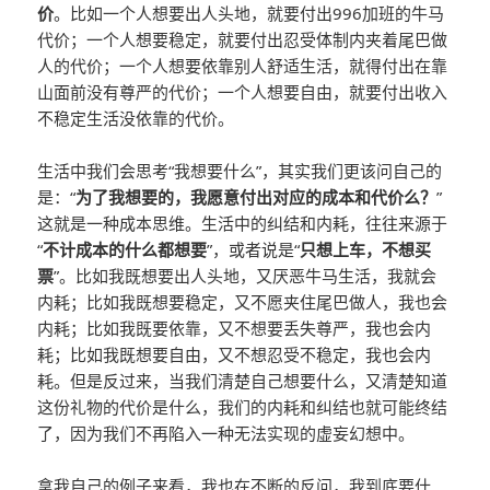
价
。比如一个人想要出人头地，就要付出996加班的牛马
代价；一个人想要稳定，就要付出忍受体制内夹着尾巴做
人的代价；一个人想要依靠别人舒适生活，就得付出在靠
山面前没有尊严的代价；一个人想要自由，就要付出收入
不稳定生活没依靠的代价。
生活中我们会思考“我想要什么”，其实我们更该问自己的
是：“
为了我想要的，我愿意付出对应的成本和代价么？
”
这就是一种成本思维。生活中的纠结和内耗，往往来源于
“
不计成本的什么都想要
”，或者说是“
只想上车，不想买
票
”。比如我既想要出人头地，又厌恶牛马生活，我就会
内耗；比如我既想要稳定，又不愿夹住尾巴做人，我也会
内耗；比如我既要依靠，又不想要丢失尊严，我也会内
耗；比如我既想要自由，又不想忍受不稳定，我也会内
耗。但是反过来，当我们清楚自己想要什么，又清楚知道
这份礼物的代价是什么，我们的内耗和纠结也就可能终结
了，因为我们不再陷入一种无法实现的虚妄幻想中。
拿我自己的例子来看，我也在不断的反问，我到底要什