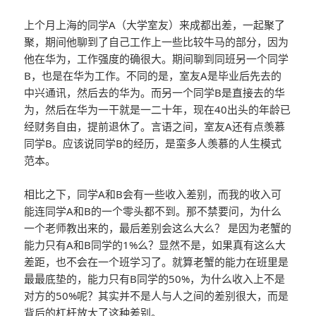
上个月上海的同学A（大学室友）来成都出差，一起聚了
聚，期间他聊到了自己工作上一些比较牛马的部分，因为
他在华为，工作强度的确很大。期间聊到同班另一个同学
B，也是在华为工作。不同的是，室友A是毕业后先去的
中兴通讯，然后去的华为。而另一个同学B是直接去的华
为，然后在华为一干就是一二十年，现在40出头的年龄已
经财务自由，提前退休了。言语之间，室友A还有点羡慕
同学B。应该说同学B的经历，是蛮多人羡慕的人生模式
范本。
相比之下，同学A和B会有一些收入差别，而我的收入可
能连同学A和B的一个零头都不到。那不禁要问，为什么
一个老师教出来的，最后差别会这么大么？ 是因为老蟹的
能力只有A和B同学的1%么？显然不是，如果真有这么大
差距，也不会在一个班学习了。就算老蟹的能力在班里是
最最底垫的，能力只有B同学的50%，为什么收入上不是
对方的50%呢？其实并不是人与人之间的差别很大，而是
背后的杠杆放大了这种差别。