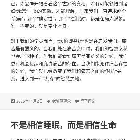
己，才会睁开眼看看这个世界的真相，才有可能领悟到诸
如“
无常
”一类的实像。才能理解，原来我们一直追求那个
“完美”，那个“确定性”，那个“控制欲”，都是在痴人说梦。
唯一不变的，就是变化本身。
对于我们的学员而言，“烦恼即菩提”也是在启发我们：
痛
苦是有意义的
。当我们处在痛苦之中时，我们的智慧之花
也会埋下种子。当我们能看到痛苦是有意义的时候，我们
更有机会接纳和允许痛苦的存在。当我们能允许痛苦存在
的时候，我们就已经改变了我们和痛苦之间的“对抗”关
系，进入到一种“共存”的智慧之地。
发
2025年11月2日
标
老蟹碎碎念
于烦恼即菩提
留下评论
布
签
于
不是相信睡眠，而是相信生命