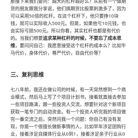
那接下来我们要问：越大的杠杆越好么？从前有一个做期
货的朋友跟我分享说，他们搞期货比股票刺激多了，因为
可以采用50倍的杠杆。在这个杠杆下，他只要挣10块
钱，就可以实际收入500元。但是，如果他亏10元钱，也
会实际亏损500元。所以你看，其实杠杆也都是有代价
的。当我们想要
追求某种杠杆的时候，不要忘了成本思
维
，要问问自己：我愿意接受这个杠杆的成本么？比如牛
马代价，身体代价，尊严代价，自由代价等？
三、复利思维
七八年前，我还在做公司的时候，有一天突然想到一个商
业模式，然后马上写了个项目计划书，接着就直接去参加
一些项目路演，跟一些投资人交流，想要针对这个新项目
获取一笔专门的启动资金。有一个投资人听完我的项目做
完一番交流之后，突然问我一个问题：你自己有没有发
现，你是一个很擅长做新事情的人，比如早年涉足团购行
业，接着涉足自媒体行业从0到1，接着涉足亲子行业从0