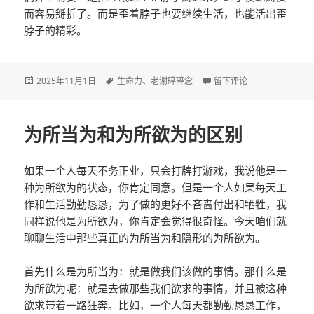
而容易掰折了。而是歪着脖子也要继续生活，也能活出歪
脖子的精彩。
发
2025年11月1日
标
生命力
、
老谢碎碎念
于不是相信睡眠，而是相
留下评论
布
签
于
为所当为和为所欲为的区别
如果一个人每天不务正业，只会打牌打游戏，我说他是一
种为所欲为的状态，你肯定同意。但是一个人如果每天工
作和生活勤勤恳恳，为了做的更好不吝啬付出和牺牲，我
同样说他是为所欲为，你肯定会觉得很奇怪。今天咱们就
聊聊生活中那些真正的为所当为和隐形的为所欲为。
首先什么是为所当为：就是做我们该做的事情。那什么是
为所欲为呢：就是去做那些我们欲求的事情，并且被这种
欲求带着一路狂奔。比如，一个人每天都勤勤恳恳工作，