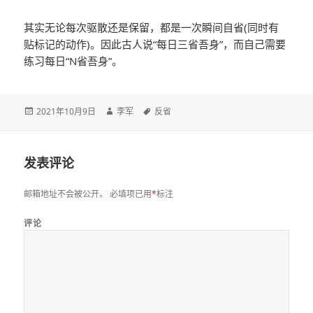
其实无论每次驱散还是保留，都是一次瞬间自省(同时有
贴标记的动作)。因此古人说“每日三省吾身”，而自己需要
练习每日“N省吾身”。
发
2021年10月9日
作
李军
标
反省
布
者
签
于
发表评论
邮箱地址不会被公开。
必填项已用
*
标注
评论