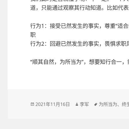
道，只能通过观察其行动知道。比如代表
行为1：接受已然发生的事实，尊重“适
职
行为2：回避已然发生的事实，畏惧求职风
“顺其自然，为所当为”，想要知行合一
发
2021年11月16日
作
李军
标
为所当为
、
终
布
者
签
于