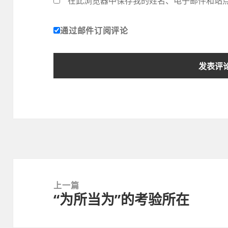
在此浏览器中保存我的姓名、电子邮件和站
通过邮件订阅评论
文
章
上一篇
“为所当为”的考验所在
导
上
航
篇