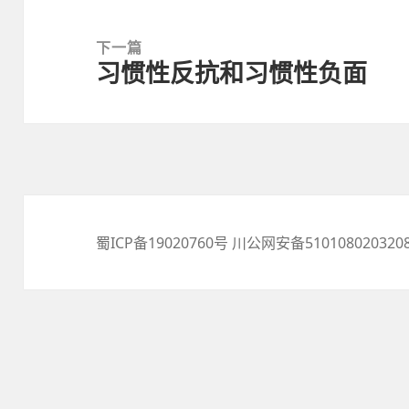
文
章：
下一篇
习惯性反抗和习惯性负面
下
篇
文
章：
蜀ICP备19020760号
川公网安备510108020320