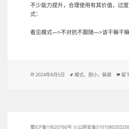
不少能力提升，合理使用有其价值，过度
式：
看见模式—>不对抗不跟随—>该干嘛干
发
2024年8月5日
标
模式
、
胆小
、
躲避
于
留
布
签
于
蜀ICP备19020760号
川公网安备510108020320