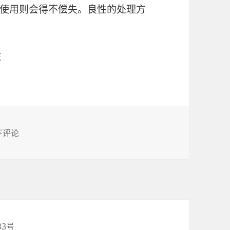
使用则会得不偿失。良性的处理方
嘛
我的胆小和躲避
下评论
83号