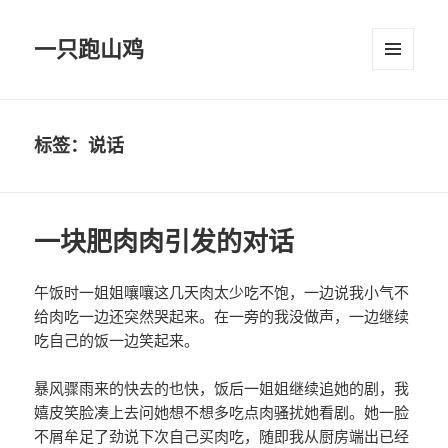
一只跑山鸡
菜单和
挂件
标签：说话
一块肥肉肉引发的对话
午饭时一姐姐嚷嚷这几天肉太少吃不饱，一边说我小气不
给肉吃一边还突然哭起来。在一旁的我没做声，一边继续
吃自己的饭一边笑起来。
暴风骤雨来的快去的也快，饭后一姐姐继续追她的剧，我
嬉皮笑脸凑上去问她想不想多吃点肉骚扰她看剧。她一脸
不屑牟足了劲说下次自己买肉吃，随即我从厨房端出已经