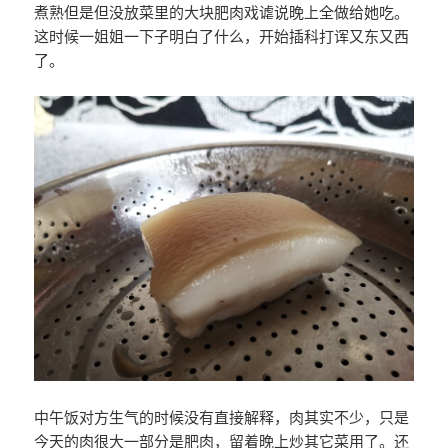
煮熟但是但没放菜里的大块肥肉戏谑说晚上全做给她吃。
这时候一姐姐一下子明白了什么，开始插科打诨又东又西
了。
中午饭对方生气的时候没有直接解释，肉其实不少，只是
今天的肉很大一部分是肥肉，留着晚上炒其它菜用了。还