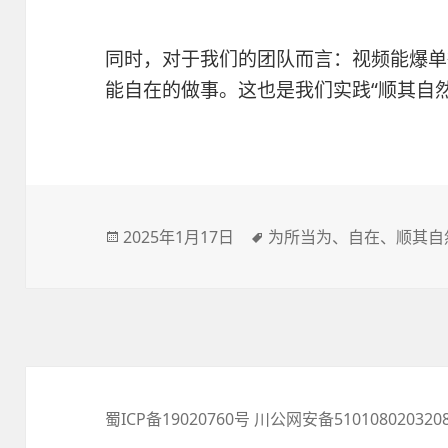
同时，对于我们的团队而言：视频能爆单
能自在的做事。这也是我们实践“顺其自
发
2025年1月17日
标
为所当为
、
自在
、
顺其自
布
签
于
蜀ICP备19020760号
川公网安备510108020320