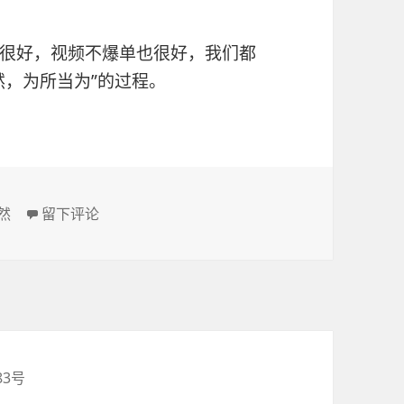
很好，视频不爆单也很好，我们都
然，为所当为”的过程。
然
于生活一定需要炸锅么？
留下评论
83号