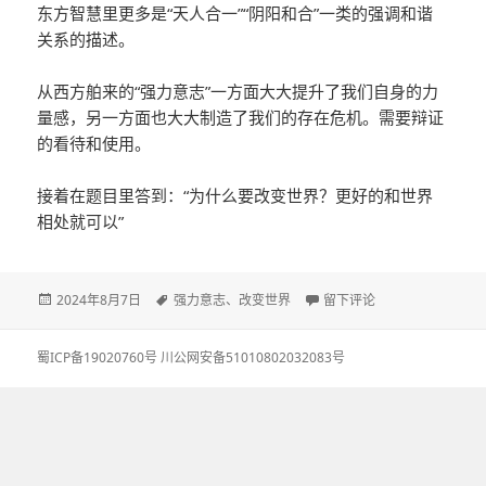
东方智慧里更多是“天人合一”“阴阳和合”一类的强调和谐
关系的描述。
从西方舶来的“强力意志”一方面大大提升了我们自身的力
量感，另一方面也大大制造了我们的存在危机。需要辩证
的看待和使用。
接着在题目里答到：“为什么要改变世界？更好的和世界
相处就可以”
发
2024年8月7日
标
强力意志
、
改变世界
于改变世界？
留下评论
布
签
于
蜀ICP备19020760号
川公网安备51010802032083号