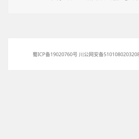
布
签
于
蜀ICP备19020760号
川公网安备510108020320